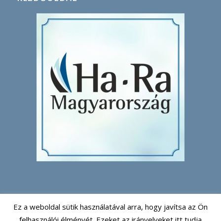
Ez a weboldal sütik használatával arra, hogy javítsa az Ön
felhasználói élményét. Ezeket az irányelveket itt tudja