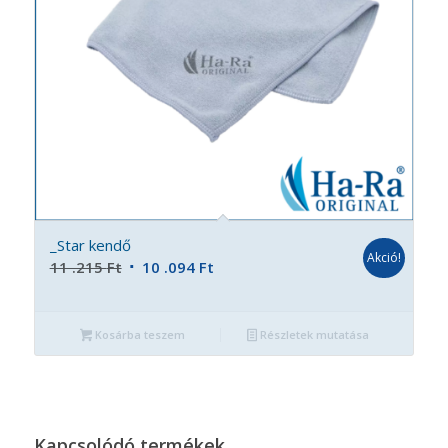
_Star kendő
Akció!
Original
Current
11 .215
Ft
10 .094
Ft
price
price
was:
is:
Kosárba teszem
Részletek mutatása
11
10
.215 Ft.
.094 Ft.
Kapcsolódó termékek