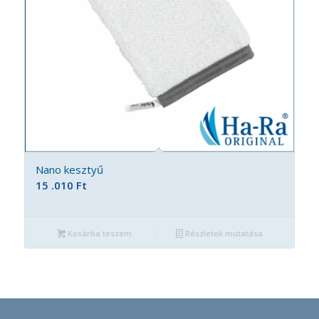
Nano kesztyű
15 .010
Ft
Kosárba teszem
Részletek mutatása