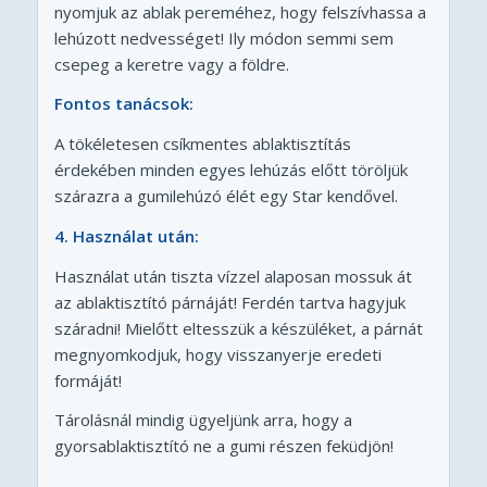
nyomjuk az ablak pereméhez, hogy felszívhassa a
lehúzott nedvességet! Ily módon semmi sem
csepeg a keretre vagy a földre.
Fontos tanácsok:
A tökéletesen csíkmentes ablaktisztítás
érdekében minden egyes lehúzás előtt töröljük
szárazra a gumilehúzó élét egy Star kendővel.
4. Használat után:
Használat után tiszta vízzel alaposan mossuk át
az ablaktisztító párnáját! Ferdén tartva hagyjuk
száradni! Mielőtt eltesszük a készüléket, a párnát
megnyomkodjuk, hogy visszanyerje eredeti
formáját!
Tárolásnál mindig ügyeljünk arra, hogy a
gyorsablaktisztító ne a gumi részen feküdjön!