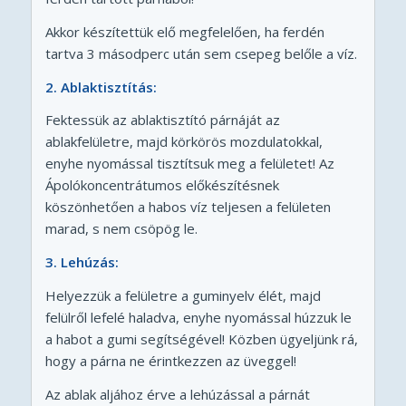
Akkor készítettük elő megfelelően, ha ferdén
tartva 3 másodperc után sem csepeg belőle a víz.
2. Ablaktisztítás:
Fektessük az ablaktisztító párnáját az
ablakfelületre, majd körkörös mozdulatokkal,
enyhe nyomással tisztítsuk meg a felületet! Az
Ápolókoncentrátumos előkészítésnek
köszönhetően a habos víz teljesen a felületen
marad, s nem csöpög le.
3. Lehúzás:
Helyezzük a felületre a guminyelv élét, majd
felülről lefelé haladva, enyhe nyomással húzzuk le
a habot a gumi segítségével! Közben ügyeljünk rá,
hogy a párna ne érintkezzen az üveggel!
Az ablak aljához érve a lehúzással a párnát