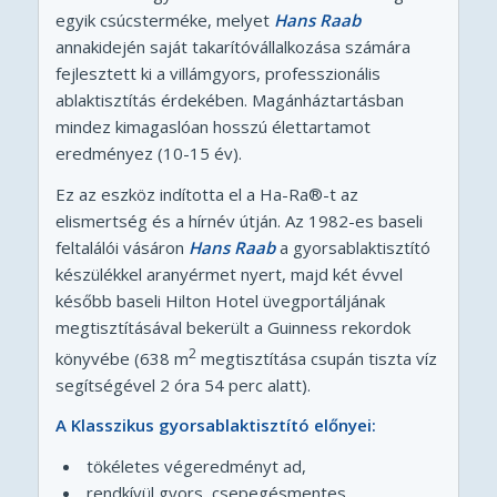
egyik csúcsterméke, melyet
Hans Raab
annakidején saját takarítóvállalkozása számára
fejlesztett ki a villámgyors, professzionális
ablaktisztítás érdekében. Magánháztartásban
mindez kimagaslóan hosszú élettartamot
eredményez (10-15 év).
Ez az eszköz indította el a Ha-Ra®-t az
elismertség és a hírnév útján. Az 1982-es baseli
feltalálói vásáron
Hans Raab
a gyorsablaktisztító
készülékkel aranyérmet nyert, majd két évvel
később baseli Hilton Hotel üvegportáljának
megtisztításával bekerült a Guinness rekordok
2
könyvébe (638 m
megtisztítása csupán tiszta víz
segítségével 2 óra 54 perc alatt).
A Klasszikus gyorsablaktisztító előnyei:
tökéletes végeredményt ad,
rendkívül gyors, csepegésmentes