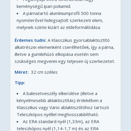
keménységű ipari poliamid.
A párnatartó alumíniumprofil 500 tonna
nyomóerővel hidegsajtolt szerkezeti elem,
melynek szinte kizárt az eldeformálódása.
Érdemes tudni:
A Klasszikus gyorsablaktisztító
alkatrészei elemenként cserélhetőek, így a párna,
illetve a gumilehúzó elkopása esetén sem
szükséges megvenni egy teljesen új szerkezetet.
Méret:
32 cm széles
Tipp:
A balesetveszély elkerülése (illetve a
kényelmesebb ablaktisztítás) érdekében a
Klasszikus vagy Vario ablaktisztítóhoz tartozó
Teleszkópos nyéllel meghosszabbítható.
Az ERA standard nyél (1,33m), az ERA
teleszkópos nyél (1,14-1,7 m) és az ERA