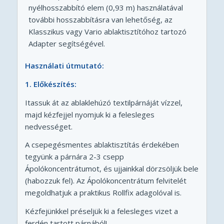
nyélhosszabbító elem (0,93 m) használatával
további hosszabbításra van lehetőség, az
Klasszikus vagy Vario ablaktisztítóhoz tartozó
Adapter segítségével.
Használati útmutató:
1. Előkészítés:
Itassuk át az ablaklehúzó textilpárnáját vízzel,
majd kézfejjel nyomjuk ki a felesleges
nedvességet.
A csepegésmentes ablaktisztítás érdekében
tegyünk a párnára 2-3 csepp
Ápolókoncentrátumot, és ujjainkkal dörzsöljük bele
(habozzuk fel). Az Ápolókoncentrátum felvitelét
megoldhatjuk a praktikus Rollfix adagolóval is.
Kézfejünkkel préseljük ki a felesleges vizet a
ferdén tartott párnából!