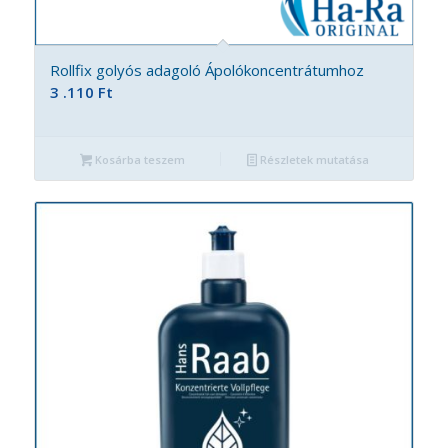
Rollfix golyós adagoló Ápolókoncentrátumhoz
3 .110
Ft
Kosárba teszem
Részletek mutatása