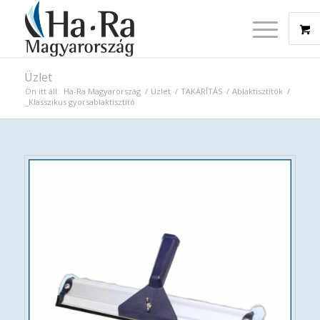
Üzlet
Ön itt áll:
Ha-Ra Magyarország
/
Üzlet
/
TAKARÍTÁS
/
Ablaktisztítók
/
_Klasszikus gyorsablaktisztító