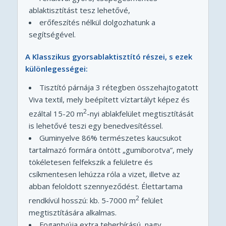
ablaktisztítást tesz lehetővé,
erőfeszítés nélkül dolgozhatunk a
segítségével.
A Klasszikus gyorsablaktisztító részei, s ezek
különlegességei:
Tisztító párnája 3 rétegben összehajtogatott
Viva textil, mely beépített víztartályt képez és
2
ezáltal 15-20 m
-nyi ablakfelület megtisztítását
is lehetővé teszi egy benedvesítéssel.
Guminyelve 86% természetes kaucsukot
tartalmazó formára öntött „gumiborotva”, mely
tökéletesen felfekszik a felületre és
csíkmentesen lehúzza róla a vizet, illetve az
abban feloldott szennyeződést. Élettartama
2
rendkívül hosszú: kb. 5-7000 m
felület
megtisztítására alkalmas.
Fogantyúja extra teherbírású, nagy