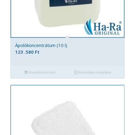
Ápolókoncentrátum (10 l)
123 .580
Ft
Kosárba teszem
Részletek mutatása