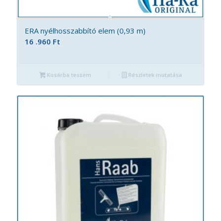
ERA nyélhosszabbító elem (0,93 m)
16 .960
Ft
Kosárba teszem
Részletek mutatása