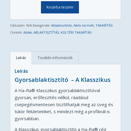
Kosárba teszem
Cikkszám:
N/A
Kategóriák:
Ablaktisztítók
,
Aktív termék
,
TAKARÍTÁS
Címkék:
Ablak
,
ABLAKTISZTÍTÁS
,
KÜLTÉRI TAKARÍTÁS
Leírás
További információk
Leírás
Gyorsablaktisztító – A Klasszikus
A Ha-Ra® Klasszikus gyorsablaktisztítóval
gyorsan, erőfeszítés nélkül, ráadásul
csepegésmentesen tisztíthatjuk meg az üveg és
tükör felületeinket, s mindezt még a profiknál is
gyorsabban.
A Klasszikus gyorsablaktisztító a Ha-Ra® cég