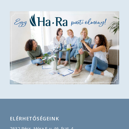
ELÉRHETŐSÉGEINK
7632 Pécs, Móra F. u. 46, fszt. 4.