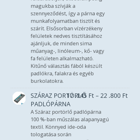
magukba szívják a
szennyeződést, így a párna egy
munkafolyamatban tisztít és
szárít. Elsősorban vízérzékeny
felületek nedves tisztításához
ajánljuk, de minden sima
műanyag-, linóleum-, kő- vagy
fa felületen alkalmazható.
Kitűnő választás fából készült
padlókra, falakra és egyéb
burkolatokra.
SZÁRAZ PORTÖRLŐ
17 .145
Ft
–
22 .800
Ft
PADLÓPÁRNA
A Száraz portörlő padlópárna
100 %-ban műszálas alapanyagú
textil. Könnyed ide-oda
tologatása során