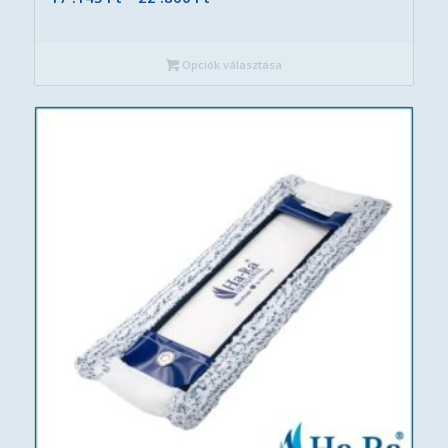
17
.145 Ft
Opciók választása
-
22
.800 Ft