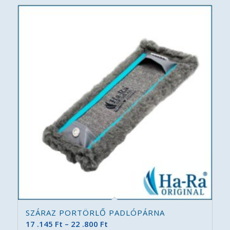
.425 Ft
SZÁRAZ PORTÖRLŐ PADLÓPÁRNA
Ártartomány:
17 .145
Ft
–
22 .800
Ft