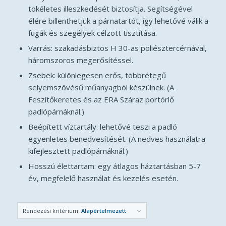
tökéletes illeszkedését biztosítja. Segítségével
élére billenthetjük a párnatartót, így lehetővé válik a
fugák és szegélyek célzott tisztítása.
Varrás: szakadásbiztos H 30-as poliésztercérnával,
háromszoros megerősítéssel.
Zsebek: különlegesen erős, többrétegű
selyemszövésű műanyagból készülnek. (A
Feszítőkeretes és az ERA Száraz portörlő
padlópárnáknál.)
Beépített víztartály: lehetővé teszi a padló
egyenletes benedvesítését. (A nedves használatra
kifejlesztett padlópárnáknál.)
Hosszú élettartam: egy átlagos háztartásban 5-7
év, megfelelő használat és kezelés esetén.
Rendezési kritérium:
Alapértelmezett