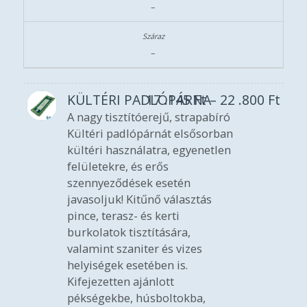
–
–
KÜLTÉRI PADLÓPÁRNA
17 .145
Ft
–
22 .800
Ft
A nagy tisztítóerejű, strapabíró
Kültéri padlópárnát elsősorban
kültéri használatra, egyenetlen
felületekre, és erős
szennyeződések esetén
javasoljuk! Kitűnő választás
pince, terasz- és kerti
burkolatok tisztítására,
valamint szaniter és vizes
helyiségek esetében is.
Kifejezetten ajánlott
pékségekbe, húsboltokba,