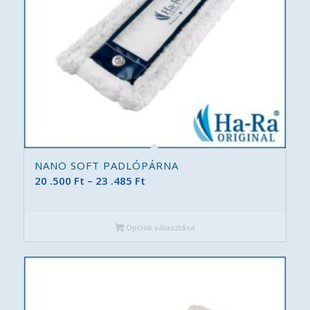
NANO SOFT PADLÓPÁRNA
Ártartomány:
20 .500
Ft
–
23 .485
Ft
20
.500 Ft
Opciók választása
-
23
.485 Ft