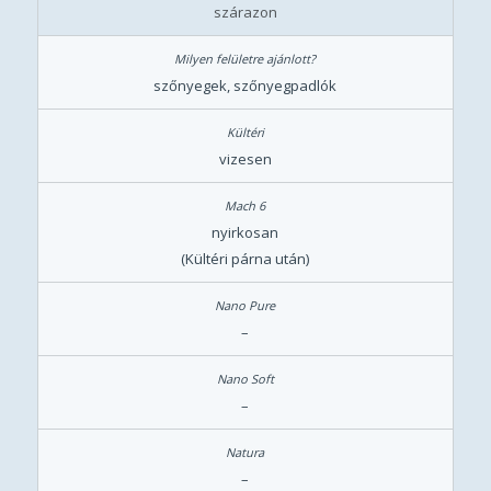
szárazon
szőnyegek, szőnyegpadlók
vizesen
nyirkosan
(Kültéri párna után)
–
–
–