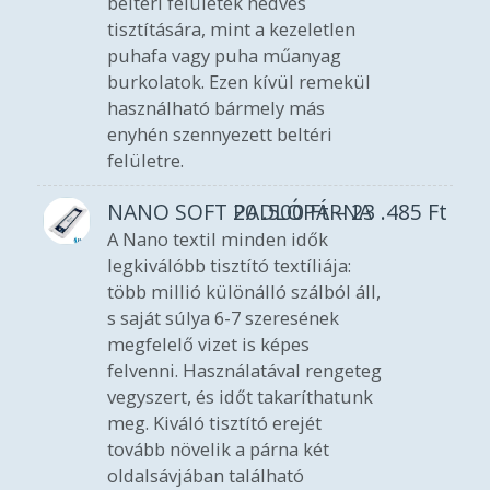
beltéri felületek nedves
tisztítására, mint a kezeletlen
puhafa vagy puha műanyag
burkolatok. Ezen kívül remekül
használható bármely más
enyhén szennyezett beltéri
felületre.
NANO SOFT PADLÓPÁRNA
20 .500
Ft
–
23 .485
Ft
A Nano textil minden idők
legkiválóbb tisztító textíliája:
több millió különálló szálból áll,
s saját súlya 6-7 szeresének
megfelelő vizet is képes
felvenni. Használatával rengeteg
vegyszert, és időt takaríthatunk
meg. Kiváló tisztító erejét
tovább növelik a párna két
oldalsávjában található