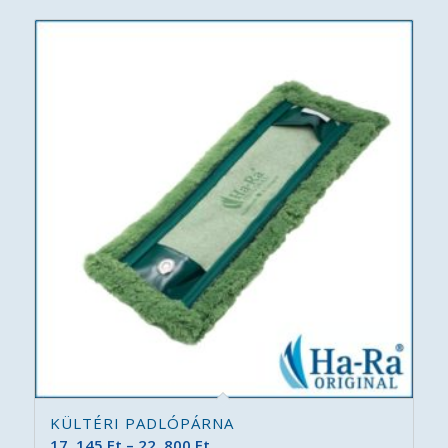
KÜLTÉRI PADLÓPÁRNA
Ártartomány:
17 .145
Ft
–
22 .800
Ft