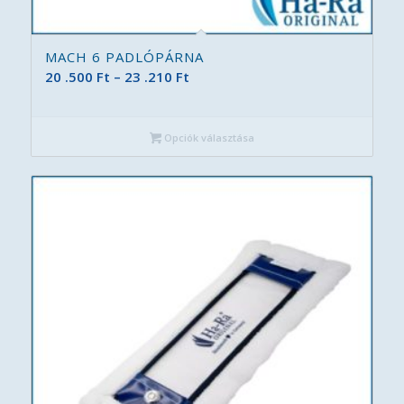
MACH 6 PADLÓPÁRNA
Ártartomány:
20 .500
Ft
–
23 .210
Ft
20
.500 Ft
Opciók választása
-
23
.210 Ft