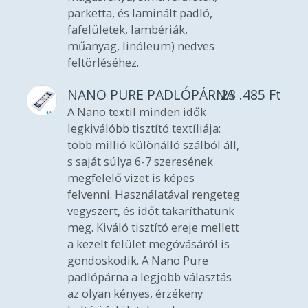
parketta, és laminált padló,
fafelületek, lambériák,
műanyag, linóleum) nedves
feltörléséhez.
NANO PURE PADLÓPÁRNA
23 .485
Ft
A Nano textil minden idők
legkiválóbb tisztító textíliája:
több millió különálló szálból áll,
s saját súlya 6-7 szeresének
megfelelő vizet is képes
felvenni. Használatával rengeteg
vegyszert, és időt takaríthatunk
meg. Kiváló tisztító ereje mellett
a kezelt felület megóvásáról is
gondoskodik. A Nano Pure
padlópárna a legjobb választás
az olyan kényes, érzékeny