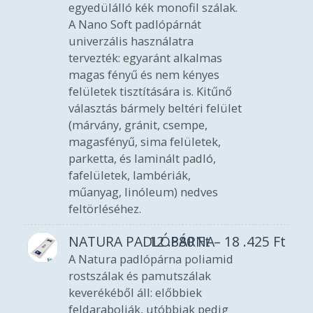
egyedülálló kék monofil szálak.
A Nano Soft padlópárnát
univerzális használatra
tervezték: egyaránt alkalmas
magas fényű és nem kényes
felületek tisztítására is. Kitűnő
választás bármely beltéri felület
(márvány, gránit, csempe,
magasfényű, sima felületek,
parketta, és laminált padló,
fafelületek, lambériák,
műanyag, linóleum) nedves
feltörléséhez.
NATURA PADLÓPÁRNA
12 .880
Ft
–
18 .425
Ft
A Natura padlópárna poliamid
rostszálak és pamutszálak
keverékéből áll: előbbiek
feldarabolják, utóbbiak pedig