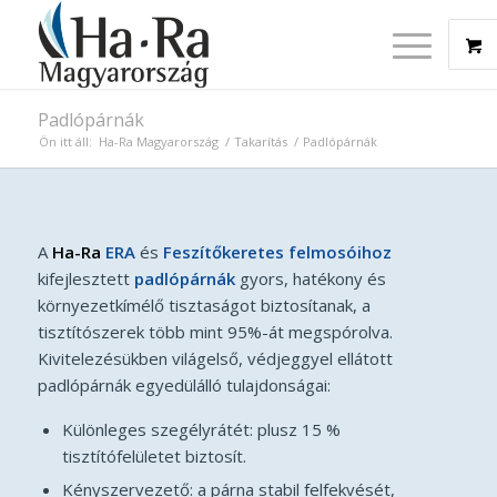
Padlópárnák
Ön itt áll:
Ha-Ra Magyarország
/
Takarítás
/
Padlópárnák
A
Ha-Ra
ERA
és
Feszítőkeretes felmosóihoz
kifejlesztett
padlópárnák
gyors, hatékony és
környezetkímélő tisztaságot biztosítanak, a
tisztítószerek több mint 95%-át megspórolva.
Kivitelezésükben világelső, védjeggyel ellátott
padlópárnák egyedülálló tulajdonságai:
Különleges szegélyrátét: plusz 15 %
tisztítófelületet biztosít.
Kényszervezető: a párna stabil felfekvését,