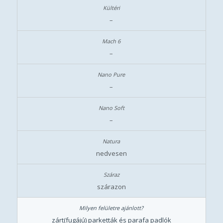
–
–
–
–
nedvesen
szárazon
zárt(fugájú) parketták és parafa padlók