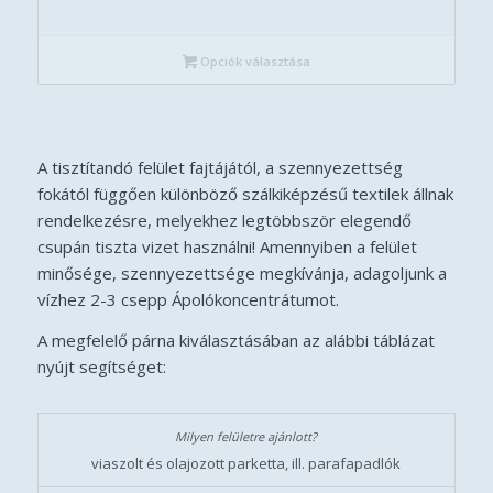
17
.145 Ft
Opciók választása
-
22
.800 Ft
A tisztítandó felület fajtájától, a szennyezettség
fokától függően különböző szálkiképzésű textilek állnak
rendelkezésre, melyekhez legtöbbször elegendő
csupán tiszta vizet használni! Amennyiben a felület
minősége, szennyezettsége megkívánja, adagoljunk a
vízhez 2-3 csepp Ápolókoncentrátumot.
A megfelelő párna kiválasztásában az alábbi táblázat
nyújt segítséget:
viaszolt és olajozott parketta, ill. parafapadlók