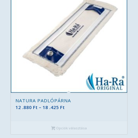
NATURA PADLÓPÁRNA
Ártartomány:
12 .880
Ft
–
18 .425
Ft
12
.880 Ft
Opciók választása
-
18