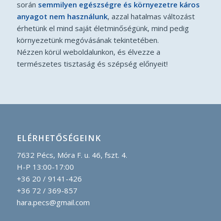
során
semmilyen egészségre és környezetre káros
anyagot nem használunk
, azzal hatalmas változást
érhetünk el mind saját életminőségünk, mind pedig
környezetünk megóvásának tekintetében.
Nézzen körül weboldalunkon, és élvezze a
természetes tisztaság és szépség előnyeit!
ELÉRHETŐSÉGEINK
7632 Pécs, Móra F. u. 46, fszt. 4.
H-P 13:00-17:00
+36 20 / 9141-426
+36 72 / 369-857
hara.pecs@gmail.com