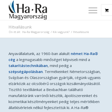
Hitvallásunk
Ön itt áll:
Ha-Ra Magyarország
/
Kik vagyunk?
/
Hitvallásunk
Anyavállalatunk, az 1960-ban alakult
német Ha-Ra®
cég
a legmagasabb minőséget képviseli mind a
takarítástechnikában
, mind pedig a
szépségápolásban
. Termékeinket Németországban,
Svájcban és Olaszországban gyártják, cégünk ugyanis
elzárkózik az olcsóbérű országok kizsákmányolásától.
Tisztító textíliáinkat a Bexbachban található
manufaktúránk varrónői készítik, ápolószereinket és
kozmetikai készítményeinket pedig teljes mértékben
állatkísérletek nélkül fejlesztettük ki. A Ha-Ra®