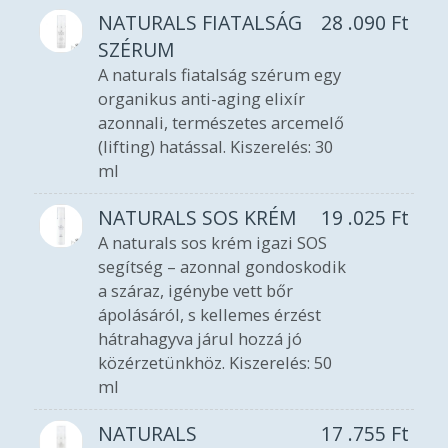
NATURALS FIATALSÁG
28 .090
Ft
SZÉRUM
A naturals fiatalság szérum egy
organikus anti-aging elixír
azonnali, természetes arcemelő
(lifting) hatással. Kiszerelés: 30
ml
NATURALS SOS KRÉM
19 .025
Ft
A naturals sos krém igazi SOS
segítség – azonnal gondoskodik
a száraz, igénybe vett bőr
ápolásáról, s kellemes érzést
hátrahagyva járul hozzá jó
közérzetünkhöz. Kiszerelés: 50
ml
NATURALS
17 .755
Ft