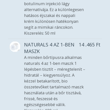
botulinum injekció lágy
alternatívája. Ez a különlegesen
hatásos éjszakai és nappali
krém különösen hatékonyan
segít a mimikai ráncokon.
Kiszerelés: 50 ml
NATURALS 4 AZ 1-BEN
14 .465
Ft
MASZK
A minden bőrtípusra alkalmas
naturals 4 az 1-ben maszk 1
lépésben tisztít – méregtelenít –
hidratál – kiegyensúlyoz. A
kézzel betakarított, bio
összetevőket tartalmazó maszk
használata után a bőr tisztává,
frissé, feszessé és
egészségesebbé válik.