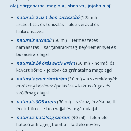
olaj
,
sárgabarackmag olaj
,
shea vaj, jojoba olaj
).
naturals 2 az 1-ben arctisztító
(125 ml) –
arctisztítás és tonizálás – aloe verával és
hialuronsavval
naturals arcradír
(50 ml) – természetes
hámlasztás – sárgabarackmag-héjőrleménnyel és
búzacsíra-olajjal
naturals 24 órás aktív krém
(50 ml) – normál és
kevert bőrre – jojoba- és gránátalma magolajjal
naturals szemránckrém
(30 ml) – a szemkörnyék
érzékeny bőrének ápolására – kaktuszfüge- és
szőlőmag olajjal
naturals SOS krém
(50 ml) – száraz, érzékeny, ill.
érett bőrre – shea vajjal és argán-olajjal
naturals fiatalság szérum
(30 ml) – felemelő
hatású anti-aging bomba – kétféle növényi