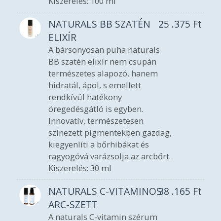
Kiszerelés: 100 ml
NATURALS BB SZATÉN
25 .375
Ft
ELIXÍR
A bársonyosan puha naturals
BB szatén elixír nem csupán
természetes alapozó, hanem
hidratál, ápol, s emellett
rendkívül hatékony
öregedésgátló is egyben.
Innovatív, természetesen
színezett pigmentekben gazdag,
kiegyenlíti a bőrhibákat és
ragyogóvá varázsolja az arcbőrt.
Kiszerelés: 30 ml
NATURALS C-VITAMINOS
38 .165
Ft
ARC-SZETT
A naturals C-vitamin szérum