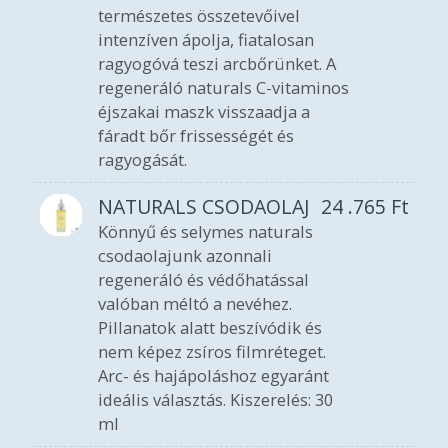
természetes összetevőivel
intenzíven ápolja, fiatalosan
ragyogóvá teszi arcbőrünket. A
regeneráló naturals C-vitaminos
éjszakai maszk visszaadja a
fáradt bőr frissességét és
ragyogását.
NATURALS CSODAOLAJ
24 .765
Ft
Könnyű és selymes naturals
csodaolajunk azonnali
regeneráló és védőhatással
valóban méltó a nevéhez.
Pillanatok alatt beszívódik és
nem képez zsíros filmréteget.
Arc- és hajápoláshoz egyaránt
ideális választás. Kiszerelés: 30
ml