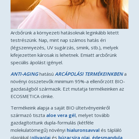
Arcbőrünk a környezeti hatásoknak leginkább kitett
testrészünk. Nap, mint nap számos hatás éri
(légszennyezés, UV sugárzás, smink, stb.), melyek
kifejezetten károsak is lehetnek. Emiatt arcbőrünk
speciális ápolást igényel.
ANTI-AGING
hatású
ARCÁPOLÁSI TERMÉKEINKBEN
a
növényi összetevők minimum 95%-a ellenőrzött BIO-
gazdaságból származik. Ezt mutatja termékeinken az
ECOSMETICA címke.
Termékeink alapja a saját BIO ültetvényeinkről
származó tiszta
aloe vera gél
, melyet tovább
gazdagítottunk dupla-formulás (kétféle
molekulatömegű) növényi
hialuronsavval
és tápláló
olajokkal (
olívaolaj
és
búzacsíra olaj
,
édesmandula