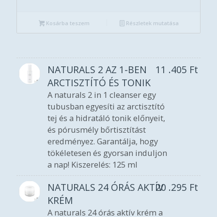
Kosárba teszem
Részletek mutatása
NATURALS 2 AZ 1-BEN
11 .405
Ft
ARCTISZTÍTÓ ÉS TONIK
A naturals 2 in 1 cleanser egy
tubusban egyesíti az arctisztító
tej és a hidratáló tonik előnyeit,
és pórusmély bőrtisztítást
eredményez. Garantálja, hogy
tökéletesen és gyorsan induljon
a nap! Kiszerelés: 125 ml
NATURALS 24 ÓRÁS AKTÍV
20 .295
Ft
KRÉM
A naturals 24 órás aktív krém a