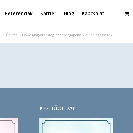
Referenciák
Karrier
Blog
Kapcsolat
Ön itt áll:
Ha-Ra Magyarország
/
Szépségápolás
/
Különlegességek
KEZDŐOLDAL