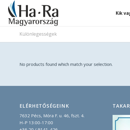
Kik v
Különlegességek
No products found which match your selection.
ELÉRHETŐSÉGEINK
TAKAR
7632 Pécs, Móra F. u. 46, fszt. 4.
H-P 13:00-17:00
+36 20 / 9141-426