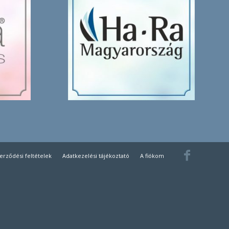
zerződési feltételek
Adatkezelési tájékoztató
A fiókom