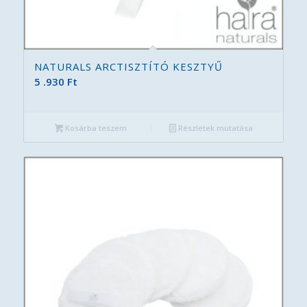
NATURALS ARCTISZTÍTÓ KESZTYŰ
5 .930
Ft
Kosárba teszem
Részletek mutatása