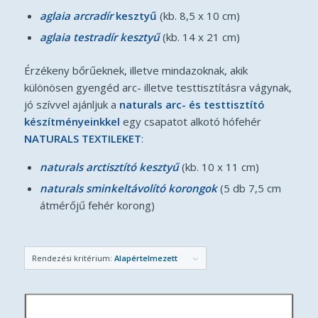
aglaia arcradír
kesztyű
(kb. 8,5 x 10 cm)
aglaia testradír kesztyű
(kb. 14 x 21 cm)
Érzékeny bőrűeknek, illetve mindazoknak, akik
különösen gyengéd arc- illetve testtisztításra vágynak,
jó szívvel ajánljuk a
naturals
arc-
és
testtisztító
készítményeinkkel
egy csapatot alkotó hófehér
NATURALS TEXTILEKET
:
naturals arctisztító kesztyű
(kb. 10 x 11 cm)
naturals sminkeltávolító korongok
(5 db 7,5 cm
átmérőjű fehér korong)
Rendezési kritérium:
Alapértelmezett