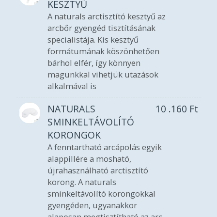
KESZTYŰ
A naturals arctisztító kesztyű az
arcbőr gyengéd tisztításának
specialistája. Kis kesztyű
formátumának köszönhetően
bárhol elfér, így könnyen
magunkkal vihetjük utazások
alkalmával is
NATURALS
10 .160
Ft
SMINKELTÁVOLÍTÓ
KORONGOK
A fenntartható arcápolás egyik
alappillére a mosható,
újrahasználható arctisztító
korong. A naturals
sminkeltávolító korongokkal
gyengéden, ugyanakkor
alaposan megtisztítható az arc.