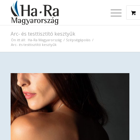
Arc- és testtisztító kesztyűk
Ön itt áll:
Ha-Ra Magyarország
/
Szépségápolás
/
Arc- és testtisztító kesztyűk