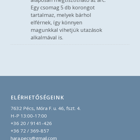
Egy csomag 5 db korongot
tartalmaz, melyek bárhol
elférnek, így könnyen
magunkkal vihetjük utazások
alkalmával is.
ELÉRHETŐSÉGEINK
7632 Pécs, Móra F. u. 46, fszt. 4.
H-P 13:00-17:00
+36 20 / 9141-426
+36 72 / 369-857
hara.pecs@gmail.com