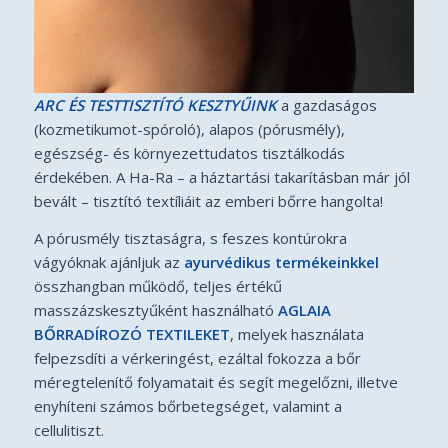
ARC ÉS TESTTISZTÍTÓ KESZTYŰINK
a gazdaságos
(kozmetikumot-spóroló), alapos (pórusmély),
egészség- és környezettudatos tisztálkodás
érdekében. A Ha-Ra – a háztartási takarításban már jól
bevált – tisztító textíliáit az emberi bőrre hangolta!
A pórusmély tisztaságra, s feszes kontúrokra
vágyóknak ajánljuk az
ayurvédikus termékeinkkel
összhangban működő, teljes értékű
masszázskesztyűként használható
AGLAIA
BŐRRADÍROZÓ TEXTILEKET
, melyek használata
felpezsdíti a vérkeringést, ezáltal fokozza a bőr
méregtelenítő folyamatait és segít megelőzni, illetve
enyhíteni számos bőrbetegséget, valamint a
cellulitiszt.