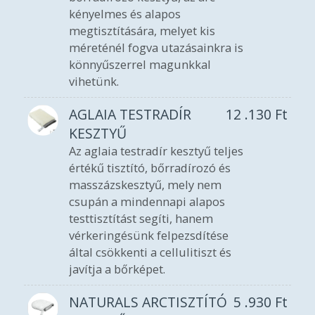
kényelmes és alapos
megtisztítására, melyet kis
méreténél fogva utazásainkra is
könnyűszerrel magunkkal
vihetünk.
AGLAIA TESTRADÍR
12 .130
Ft
KESZTYŰ
Az aglaia testradír kesztyű teljes
értékű tisztító, bőrradírozó és
masszázskesztyű, mely nem
csupán a mindennapi alapos
testtisztítást segíti, hanem
vérkeringésünk felpezsdítése
által csökkenti a cellulitiszt és
javítja a bőrképet.
NATURALS ARCTISZTÍTÓ
5 .930
Ft