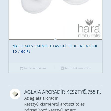
NATURALS SMINKELTÁVOLÍTÓ KORONGOK
10 .160
Ft
Kosárba teszem
Részletek mutatása
AGLAIA ARCRADÍR KESZTYŰ
7 .755
Ft
Az aglaia arcradír
kesztyű kisméretű arctisztító és
bőrradírozó kesztyű, az arc