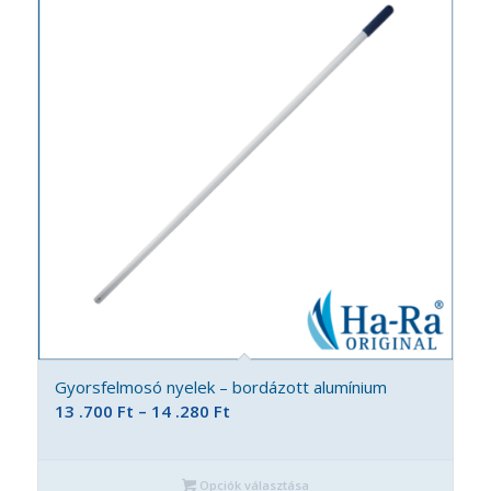
Gyorsfelmosó nyelek – bordázott alumínium
Ártartomány:
13 .700
Ft
–
14 .280
Ft
13
.700 Ft
Opciók választása
-