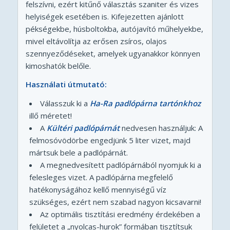
felszívni, ezért kitűnő választás szaniter és vizes
helyiségek esetében is. Kifejezetten ajánlott
pékségekbe, húsboltokba, autójavító műhelyekbe,
mivel eltávolítja az erősen zsíros, olajos
szennyeződéseket, amelyek ugyanakkor könnyen
kimoshatók belőle.
Használati útmutató:
Válasszuk ki a
Ha-Ra padlópárna tartónkhoz
illő méretet!
A
Kültéri padlópárnát
nedvesen használjuk: A
felmosóvödörbe engedjünk 5 liter vizet, majd
mártsuk bele a padlópárnát.
A megnedvesített padlópárnából nyomjuk ki a
felesleges vizet. A padlópárna megfelelő
hatékonyságához kellő mennyiségű víz
szükséges, ezért nem szabad nagyon kicsavarni!
Az optimális tisztítási eredmény érdekében a
felületet a „nyolcas-hurok” formában tisztítsuk