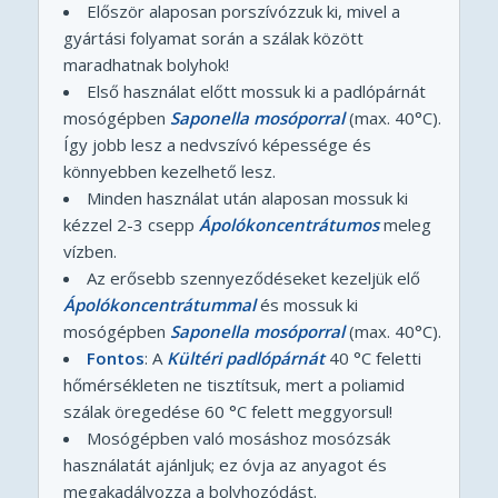
Először alaposan porszívózzuk ki, mivel a
gyártási folyamat során a szálak között
maradhatnak bolyhok!
Első használat előtt mossuk ki a padlópárnát
mosógépben
Saponella mosóporral
(max. 40°C).
Így jobb lesz a nedvszívó képessége és
könnyebben kezelhető lesz.
Minden használat után alaposan mossuk ki
kézzel 2-3 csepp
Ápolókoncentrátumos
meleg
vízben.
Az erősebb szennyeződéseket kezeljük elő
Ápolókoncentrátummal
és mossuk ki
mosógépben
Saponella mosóporral
(max. 40°C).
Fontos
: A
Kültéri padlópárnát
40 °C feletti
hőmérsékleten ne tisztítsuk, mert a poliamid
szálak öregedése 60 °C felett meggyorsul!
Mosógépben való mosáshoz mosózsák
használatát ajánljuk; ez óvja az anyagot és
megakadályozza a bolyhozódást.