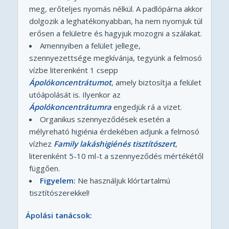
meg, erőteljes nyomás nélkül. A padlópárna akkor
dolgozik a leghatékonyabban, ha nem nyomjuk túl
erősen a felületre és hagyjuk mozogni a szálakat.
Amennyiben a felület jellege,
szennyezettsége megkívánja, tegyünk a felmosó
vízbe literenként 1 csepp
Ápolókoncentrátumot
, amely biztosítja a felület
utóápolását is. Ilyenkor az
Ápolókoncentrátumra
engedjük rá a vizet.
Organikus szennyeződések esetén a
mélyreható higiénia érdekében adjunk a felmosó
vízhez
Family lakáshigiénés tisztítószert
,
literenként 5-10 ml-t a szennyeződés mértékétől
függően.
Figyelem:
Ne használjuk klórtartalmú
tisztítószerekkel!
Ápolási tanácsok: