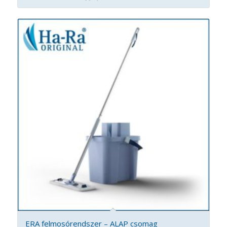
14
.280 Ft
ERA felmosórendszer – ALAP csomag