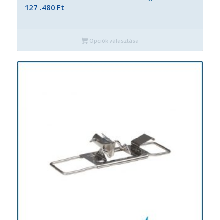
127 .480
Ft
Opciók választása