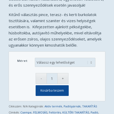
-
és erős szennyeződések esetén javasoljuk!
22
.800 Ft
Kitűnő választás pince, terasz- és kerti burkolatok
tisztítására, valamint szaniter és vizes helyiségek
esetében is. Kifejezetten ajánlott pékségekbe,
húsboltokba, autójavító műhelyekbe, mivel eltávolítja
az erősen zsíros, olajos szennyeződéseket, amelyek
ugyanakkor könnyen kimoshatók belőle.
Méret
Kosárba teszem
Cikkszám:
N/A
Kategóriák:
Aktív termék
,
Padlópárnák
,
TAKARÍTÁS
Címkék:
Csempe
,
FELMOSÁS
,
Feltörlés
,
KÜLTÉRI TAKARÍTÁS
,
Padló
,