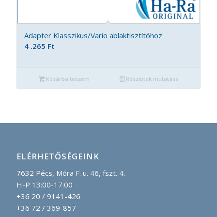
Adapter Klasszikus/Vario ablaktisztítóhoz
4 .265
Ft
Kosárba teszem
Részletek mutatása
ELÉRHETŐSÉGEINK
7632 Pécs, Móra F. u. 46, fszt. 4.
H-P 13:00-17:00
+36 20 / 9141-426
+36 72 / 369-857