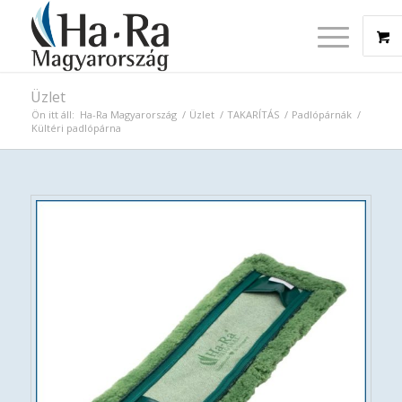
Üzlet
Ön itt áll:
Ha-Ra Magyarország
/
Üzlet
/
TAKARÍTÁS
/
Padlópárnák
/
Kültéri padlópárna