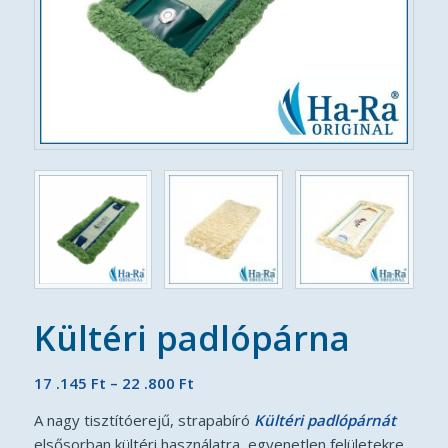
Kültéri padlópárna
Ártartomány:
17 .145
Ft
–
22 .800
Ft
17
A nagy tisztítóerejű, strapabíró
Kültéri
padlópárnát
.145 Ft
elsősorban kültéri használatra, egyenetlen felületekre,