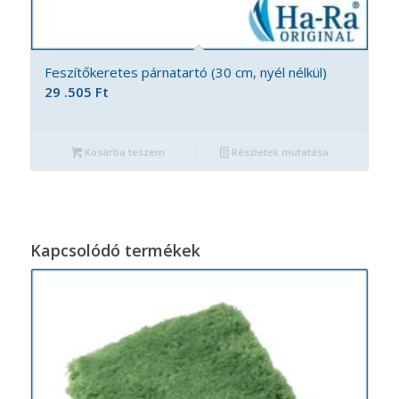
Feszítőkeretes párnatartó (30 cm, nyél nélkül)
29 .505
Ft
Kosárba teszem
Részletek mutatása
Kapcsolódó termékek