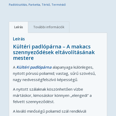
Padlótisztítás
,
Parketta
,
Térkő
,
Terméskő
Leírás
További információk
Leírás
Kültéri padlópárna – A makacs
szennyeződések eltávolításának
mestere
A
Kültéri padlópárna
alapanyaga különleges,
nyitott pórusú poliamid; vastag, sűrű szövésű,
nagy nedvességfelszívó képességű.
A nyitott szálaknak köszönhetően vízbe
mártáskor, kimosáskor könnyen „elengedi” a
felvett szennyeződést.
A kiváló minőségű poliamid szál rendkívüli