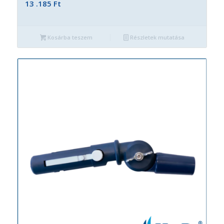
13 .185
Ft
Kosárba teszem
Részletek mutatása