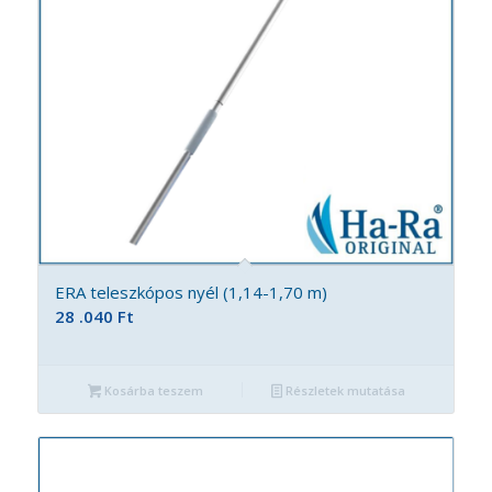
ERA teleszkópos nyél (1,14-1,70 m)
28 .040
Ft
Kosárba teszem
Részletek mutatása