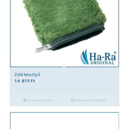
Zöld kesztyű
14 .815
Ft
Kosárba teszem
Részletek mutatása