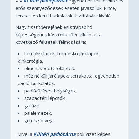
– A
Kültéri padlópárnát
egyenetlen felületekre és
erős szennyeződések esetén javasoljuk: Pince,
terasz- és kerti burkolatok tisztítására kiváló.
Nagy tisztítóerejének és strapabíró
képességének köszönhetően alkalmas a
következő felületek felmosására:
homokkőlapok, terméskő járólapok,
klinkertégla,
elmohásodott felületek,
máz nélküli járólapok, terrakotta, egyenetlen
padló-burkolatok,
padlófűtéses helységek,
szabadtéri lépcsők,
garázs,
palalemezek,
gumiszőnyeg.
-Mivel a
Kültéri padlópárna
sok vizet képes