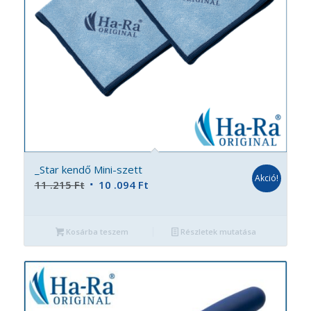
_Star kendő Mini-szett
Akció!
Original
Current
11 .215
Ft
10 .094
Ft
price
price
was:
is:
Kosárba teszem
Részletek mutatása
11
10
.215 Ft.
.094 Ft.