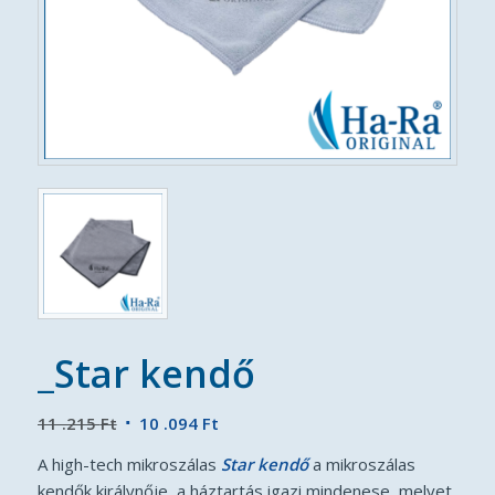
_Star kendő
Original
Current
11 .215
Ft
10 .094
Ft
price
price
A high-tech mikroszálas
Star kendő
a mikroszálas
was:
is:
kendők királynője, a háztartás igazi mindenese, melyet