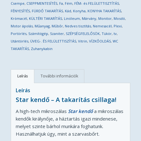
Csempe
,
CSEPPMENTESÍTÉS
,
Fa
,
Fém
,
FÉM- és FELÜLETTISZTÍTÁS
,
FÉNYESÍTÉS
,
FÜRDŐ TAKARÍTÁS
,
Kád
,
Konyha
,
KONYHA TAKARÍTÁS
,
Krómacél
,
KÜLTÉRI TAKARÍTÁS
,
Linóleum
,
Márvány
,
Monitor
,
Mosdó
,
Motor ápolás
,
Műanyag
,
Műbőr
,
Nedves tisztítás
,
Nemesacél
,
Plexi
,
Portörlés
,
Számítógép
,
Szaniter
,
SZÉPSÉGFELELŐSÖK
,
Tükör
,
tv
,
Utántörlés
,
ÜVEG-. ÉS FELÜLETTISZÍTÁS
,
Vitrin
,
VÍZKŐOLDÁS
,
WC
TAKARÍTÁS
,
Zuhanykabin
Leírás
További információk
Leírás
Star kendő – A takarítás csillaga!
A high-tech mikroszálas
Star kendő
a mikroszálas
kendők királynője, a háztartás igazi mindenese,
melyet szinte bárhol munkára foghatunk.
Használhatjuk úgy, mint a szarvasbőrt.