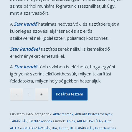
11
10
szinte bárhol munkára foghatunk. Használhatjuk úgy,
.215 Ft.
.094 Ft.
mint a szarvasbőrt.
A
Star kendő
hatalmas nedvszívó-, és tisztítóerejét a
különleges szövési eljárásnak és az erős
szálkeveréknek (poliészter, poliamid) köszönheti.
Star kendővel
tisztítószerek nélkül is kiemelkedő
eredményeket érhetünk el.
A
Star kendő
több színben is elérhető, hogy egyéni
igényeink szerint elkülöníthessük, milyen takarítási
feladatokra, milyen helyiségekben használjuk.
Kosárba teszem
Cikkszám:
0422
Kategóriák:
Aktív termék
,
Aktuális kedvezmények
,
TAKARÍTÁS
,
Tisztítókendők
Címkék:
Ablak
,
ABLAKTISZTÍTÁS
,
Autó
,
AUTÓ és MOTOR ÁPOLÁS
,
Bőr
,
Bútor
,
BÚTORÁPOLÁS
,
Bútortisztítás
,