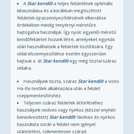
A
Star kendőt
a teljes felületének optimális
kihasználása és a korábban megtisztított
felületek újraszennyeződésének elkerülése
érdekében mindig tenyérnyi méretűre
hajtogatva használjuk. Így nyolc egyenlő méretű
kendőfelületet hozunk létre, amelyeket egymás
után használhatunk a felületek tisztítására. Egy
oldal elszennyeződése esetén egyszerűen
hajtsuk a át
Star kendő
t
egy még tiszta/száraz
oldalra.
Használjunk tiszta, száraz
Star kendőt
a vizes
Ha-Ra textilek alkalmazása után a felület
cseppmentesítéshez.
Teljesen száraz felületek áttörléséhez
használjunk nedves vagy nyirkos (kézzel enyhén
benedvesített)
Star kendő
t
! Nedves és nyirkos
használata során a felület nem igényel
utántörlést, csíkmentesen szárad.