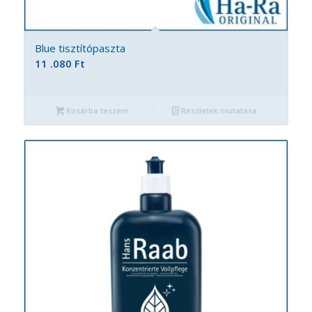
Blue tisztítópaszta
11 .080
Ft
Kosárba teszem
Részletek mutatása