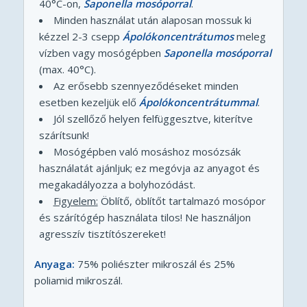
40°C-on,
Saponella mosóporral
.
Minden használat után alaposan mossuk ki
kézzel 2-3 csepp
Ápolókoncentrátumos
meleg
vízben vagy mosógépben
Saponella mosóporral
(max. 40°C).
Az erősebb szennyeződéseket minden
esetben kezeljük elő
Ápolókoncentrátummal
.
J
ól szellőző helyen felfüggesztve, kiterítve
szárítsunk!
Mosógépben való mosáshoz mosózsák
használatát ajánljuk; ez megóvja az anyagot és
megakadályozza a bolyhozódást.
Figyelem:
Öblítő, öblítőt tartalmazó mosópor
és szárítógép használata tilos! Ne használjon
agresszív tisztítószereket!
Anyaga:
75% poliészter mikroszál és 25%
poliamid mikroszál.