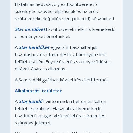
Hatalmas nedvszívó-, és tisztítóerejét a
különleges szövési eljárásnak és az erős
szálkeveréknek (poliészter, poliamid) köszönheti.
Star kendővel
tisztítószerek nélkül is kiemelkedő
eredményeket érhetünk el.
A
Star kendőket
egyaránt használhatjuk
tisztításhoz és utántörléshez bármilyen sima
felület esetén. Enyhe és erős szennyeződések
eltávolítására is alkalmas.
A Saar-vidéki gyárban kézzel készített termék.
Alkalmazási területei:
A
Star kend
ő
szinte minden beltéri és kültéri
felületre alkalmas. Használatát kiemelkedő
tisztítóerő, magas vízfelvétel és csíkmentes
száradás jellemzi.