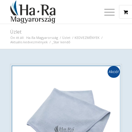
Üzlet
Ön itt áll:
Ha-Ra Magyarország
/
Üzlet
/
KEDVEZMÉNYEK
/
Aktuális kedvezmények
/
_Star kendő
Akció!