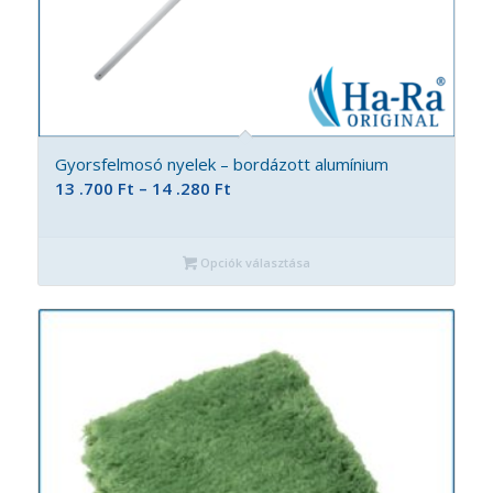
Gyorsfelmosó nyelek – bordázott alumínium
Ártartomány:
13 .700
Ft
–
14 .280
Ft
13
.700 Ft
Opciók választása
-
14
.280 Ft