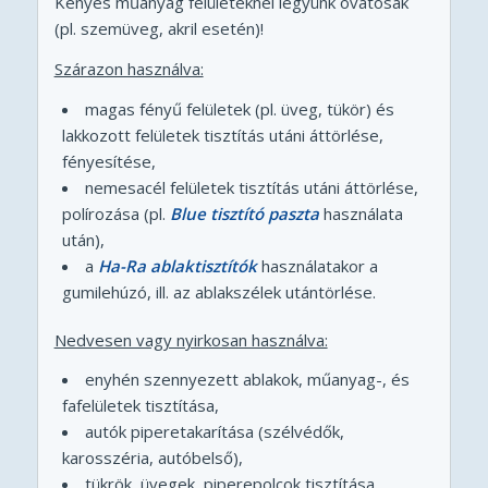
Kényes műanyag felületeknél legyünk óvatosak
(pl. szemüveg, akril esetén)!
Szárazon használva:
magas fényű felületek (pl. üveg, tükör) és
lakkozott felületek tisztítás utáni áttörlése,
fényesítése,
nemesacél felületek tisztítás utáni áttörlése,
polírozása (pl.
Blue tisztító paszta
használata
után),
a
Ha-Ra ablaktisztítók
használatakor a
gumilehúzó, ill. az ablakszélek utántörlése.
Nedvesen vagy nyirkosan használva:
enyhén szennyezett ablakok, műanyag-, és
fafelületek tisztítása,
autók piperetakarítása (szélvédők,
karosszéria, autóbelső),
tükrök, üvegek, piperepolcok tisztítása,