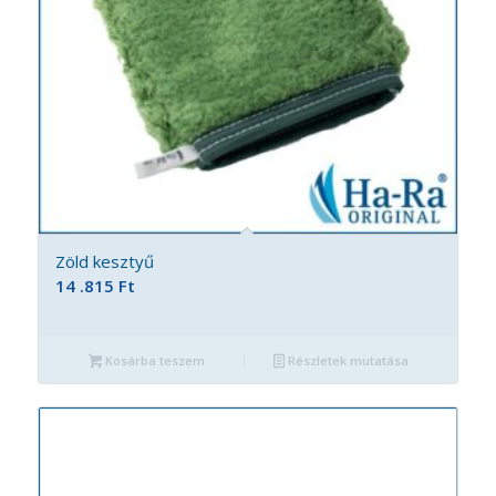
Zöld kesztyű
14 .815
Ft
Kosárba teszem
Részletek mutatása