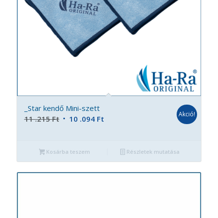
_Star kendő Mini-szett
Akció!
Original
Current
11 .215
Ft
10 .094
Ft
price
price
was:
is:
Kosárba teszem
Részletek mutatása
11
10
.215 Ft.
.094 Ft.