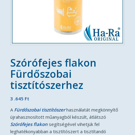
Szórófejes flakon
Fürdőszobai
tisztítószerhez
3 .645
Ft
A
Fürdőszobai tisztítószer
használatát megkönnyítő
újrahasznosított műanyagból készült, átlátszó
Szórófejes flako
n
segítségével vihetjük fel
leghatékonyabban a tisztítószert a tisztítandó