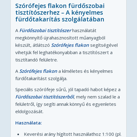
Szórófejes flakon fürdőszobai
tisztítószerhez – A kényelmes
fürdőtakarítás szolgálatában
A
Fürdőszobai tisztítószer
használatát
megkönnyítő újrahasznosított műanyagból
készült, átlátszó
Szórófejes flako
n
segítségével
vihetjük fel leghatékonyabban a tisztítószert a
tisztítandó felületre.
A
Szórófejes flakon
a kíméletes és kényelmes
fürdőtakarítást szolgálja.
Speciális szórófeje sűrű, jól tapadó habot képez a
Fürdőszobai tisztítószerből
, mely nem szalad le a
felületről, így segíti annak könnyű és egyenletes
eldolgozását.
Használata:
Keverési arány hígított használathoz 1:100 (pl.