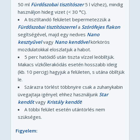
50 ml
Fürdőszobai tisztítószer
5 l vízhez), mindig
használjon hideg vizet (< 30 °C).
A tisztítandó felületet bepermetezzük a
Fürdőszobai tisztítószerrel
a
Szórófejes flakon
segítségével, majd egy nedves
Nano
kesztyűvel
vagy
Nano kendővel
körkörös
mozdulatokkal eloszlatjuk a habot.
5 perc hatóidő után tiszta vízzel leöblítjük.
Makacs vízkőlerakódás esetén hosszabb ideig
(kb. 10 percig) hagyjuk a felületen, s utána öblítjük
le.
Szárazra törlést többnyire csak a zuhanykabin
üvegajtaja igényel; ehhez használjunk
Star
kendőt
vagy
Kristály kendőt
!
A többi felület esetén utántörlés nem
szükséges.
Figyelem: