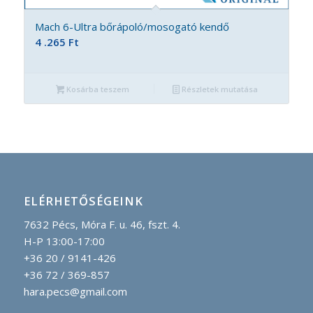
Mach 6-Ultra bőrápoló/mosogató kendő
4 .265
Ft
Kosárba teszem
Részletek mutatása
ELÉRHETŐSÉGEINK
7632 Pécs, Móra F. u. 46, fszt. 4.
H-P 13:00-17:00
+36 20 / 9141-426
+36 72 / 369-857
hara.pecs@gmail.com