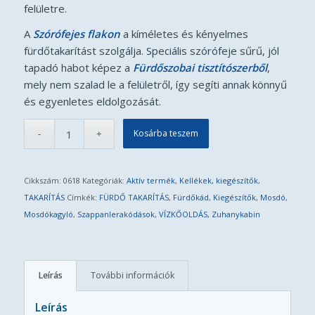
felületre.
A
Szórófejes flakon
a kíméletes és kényelmes
fürdőtakarítást szolgálja. Speciális szórófeje sűrű, jól
tapadó habot képez a
Fürdőszobai tisztítószerből
,
mely nem szalad le a felületről, így segíti annak könnyű
és egyenletes eldolgozását.
Kosárba teszem
Cikkszám:
0618
Kategóriák:
Aktív termék
,
Kellékek, kiegészítők
,
TAKARÍTÁS
Címkék:
FÜRDŐ TAKARÍTÁS
,
Fürdőkád
,
Kiegészítők
,
Mosdó
,
Mosdókagyló
,
Szappanlerakódások
,
VÍZKŐOLDÁS
,
Zuhanykabin
Leírás
További információk
Leírás