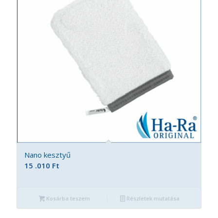
Nano kesztyű
15 .010
Ft
Kosárba teszem
Részletek mutatása