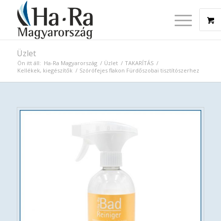
Üzlet
Ön itt áll:
Ha-Ra Magyarország
/
Üzlet
/
TAKARÍTÁS
/
Kellékek, kiegészítők
/
Szórófejes flakon Fürdőszobai tisztítószerhez