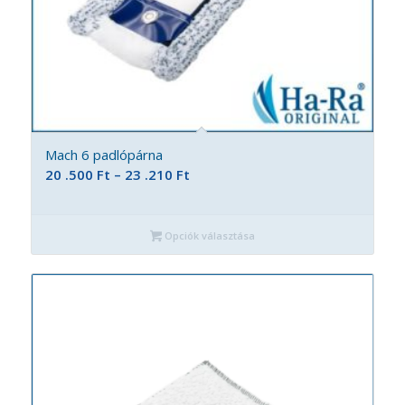
Mach 6 padlópárna
Ártartomány:
20 .500
Ft
–
23 .210
Ft
20
.500 Ft
Opciók választása
-
23
.210 Ft