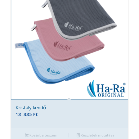
Kristály kendő
13 .335
Ft
Kosárba teszem
Részletek mutatása