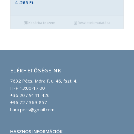
4 .265
Ft
Kosárba teszem
Részletek mutatása
ELÉRHETŐSÉGEINK
7632 Pécs, Móra F. u. 46, fszt. 4.
H-P 13:00-17:00
+36 20 / 9141-426
+36 72 / 369-857
hara.pecs@gmail.com
HASZNOS INFORMÁCIÓK