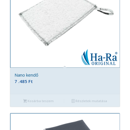
Nano kendő
7 .485
Ft
Kosárba teszem
Részletek mutatása