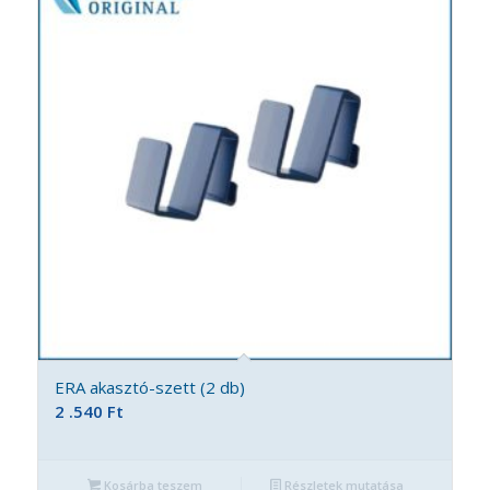
ERA akasztó-szett (2 db)
2 .540
Ft
Kosárba teszem
Részletek mutatása