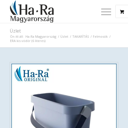
Üzlet
Ön itt áll:
Ha-Ra Magyarország
/
Üzlet
/
TAKARÍTÁS
/
Felmosók
/
ERA kis vödör (6 literes)