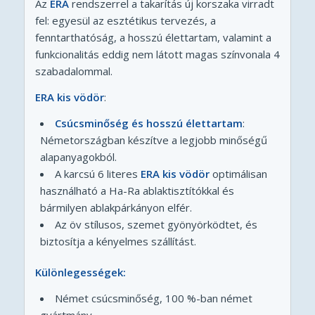
Az
ERA
rendszerrel a takarítás új korszaka virradt
fel: egyesül az esztétikus tervezés, a
fenntarthatóság, a hosszú élettartam, valamint a
funkcionalitás eddig nem látott magas színvonala 4
szabadalommal.
ERA kis vödör
:
Csúcsminőség és hosszú élettartam
:
Németországban készítve a legjobb minőségű
alapanyagokból.
A karcsú 6 literes
ERA kis vödör
optimálisan
használható a Ha-Ra ablaktisztítókkal és
bármilyen ablakpárkányon elfér.
Az öv stílusos, szemet gyönyörködtet, és
biztosítja a kényelmes szállítást.
Különlegességek:
Német csúcsminőség, 100 %-ban német
gyártmány.