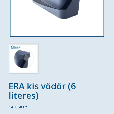
ERA kis vödör (6
literes)
14 .860
Ft