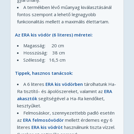
A termékben lévő műanyag kiválasztásánál
fontos szempont a lehető legnagyobb
funkcionalitás mellett a maximális élettartam.
Az ERA kis vödör (6 literes) méretei:
Magasság: 20 cm
Hosszúság: 38 cm
Szélesség: 16,5 cm
Tippek, hasznos tanácsok:
A 6 literes
ERA kis vödörben
tárolhatunk Ha-
Ra tisztító- és ápolószereket, valamint az
ERA
akasztók
segítségével a Ha-Ra kendőket,
kesztyűket.
Felmosáskor, szennyezettebb padló esetén
az
ERA felmosóvödör
mellett érdemes egy 6
literes
ERA kis vödröt
használnunk tiszta vízzel.