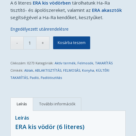
A 6 literes
ERA kis vödörben
tárolhatunk Ha-Ra
tisztító- és ápolószereket, valamint az
ERA akasztók
segítségével a Ha-Ra kendőket, kesztyűket.
Engedélyezett utánrendelésre
Kosárba teszem
Cikkszám:
0273
Kategóriák:
Aktív termék
,
Felmosók
,
TAKARÍTÁS
Címkék:
Ablak
,
ABLAKTISZTÍTÁS
,
FELMOSÁS
,
Konyha
,
KÜLTÉRI
TAKARÍTÁS
,
Padló
,
Padlótisztítás
Leírás
További információk
Leírás
ERA kis vödör (6 literes)