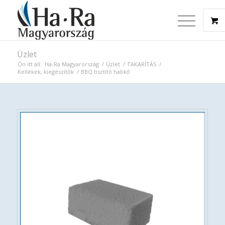
Üzlet
Ön itt áll:
Ha-Ra Magyarország
/
Üzlet
/
TAKARÍTÁS
/
Kellékek, kiegészítők
/
BBQ tisztító habkő