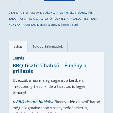
Cikkszám:
5128
Kategóriák:
Aktív termék
,
Kellékek, kiegészítők
,
TAKARÍTÁS
Címkék:
GRILL-SÜTŐ-TŰZHELY
,
KANDALLÓ TISZTÍTÁS
,
KONYHA TAKARÍTÁS
,
Makacs szennyeződések
,
Sütő
Leírás
További információk
Leírás
BBQ tisztító habkő – Élmény a
grillezés
Élvezzük a nap meleg sugarait a kertben,
miközben grillezünk, de a tisztítás is legyen
élmény!
A
BBQ tisztító habkővel
könnyedén eltávolíthatod
még a legmakacsabb szennyeződéseket is,