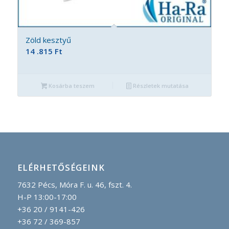
Zöld kesztyű
14 .815
Ft
Kosárba teszem
Részletek mutatása
ELÉRHETŐSÉGEINK
7632 Pécs, Móra F. u. 46, fszt. 4.
H-P 13:00-17:00
+36 20 / 9141-426
+36 72 / 369-857