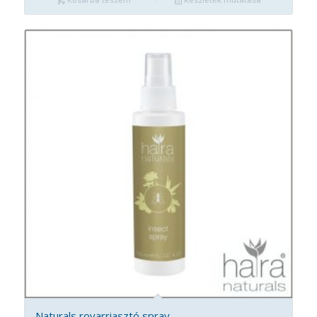
Naturals rovarriasztó spray