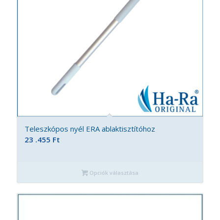
Teleszkópos nyél ERA ablaktisztítóhoz
23 .455
Ft
Opciók választása