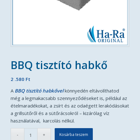
BBQ tisztító habkő
2 .580
Ft
A
BBQ tisztító habkővel
könnyedén eltávolíthatod
még a legmakacsabb szennyeződéseket is, például az
ételmaradékokat, a zsírt és az odaégett lerakódásokat
a grillsütőről és a sütőrácsokról – kizárólag víz
használatával, karcolás nélkül.
Kosárba teszem