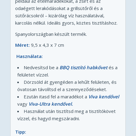
például az ételmaradékokat, a zsírt és az
odaégett lerakódásokat a grillsütőről és a
sütőrácsokról – kizárólag víz használatával,
karcolás nélkül. Ideális gyors, köztes tisztításhoz.
Spanyolországban készült termék.
Méret:
9,5 x 4,3 x 7 cm
Használata:
Nedvesítsd be a
BBQ tisztító habkővet
és a
felületet vízzel.
Dörzsöld át gyengéden a lehűlt felületen, és
óvatosan távolítsd el a szennyeződéseket.
Ezután itasd fel a maradékot a
Viva kendővel
vagy
Viva-Ultra kendővel.
Használat után tisztítsd meg a tisztítókövet
vízzel, és hagyd megszáradni.
Tipp: