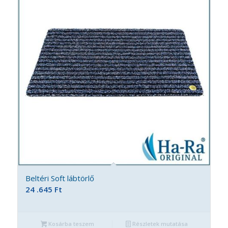
Beltéri Soft lábtörlő
24 .645
Ft
Kosárba teszem
Részletek mutatása