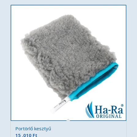
Portörlő kesztyű
15 .010
Ft