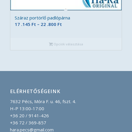
Száraz portörlő padlópárna
Ártartomány:
17 .145
Ft
–
22 .800
Ft
17
.145 Ft
Opciók választása
-
22
.800 Ft
ELÉRHETŐSÉGEINK
7632 Pécs, Móra F. u. 46, fszt. 4.
H-P 13:00-17:00
+36 20 / 9141-426
+36 72 / 369-857
hara.pecs@gmail.com