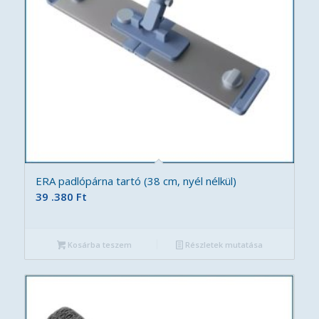
ERA padlópárna tartó (38 cm, nyél nélkül)
39 .380
Ft
Kosárba teszem
Részletek mutatása