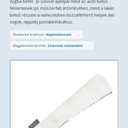
zugba befér. Jó szívvel ajánljuk mind az autó belső
felületeinek (pl. műszerfal) áttörléséhez, mind a lakás
belső részein a nehezebben hozzáférhető helyek (kis
zugok, nippek) portalanításához.
Rendezési kritérium:
Alapértelmezett
Megjelenített termék:
24 termék oldalanként