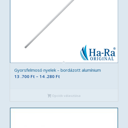
Gyorsfelmosó nyelek – bordázott alumínium
Ártartomány:
13 .700
Ft
–
14 .280
Ft
13
.700 Ft
Opciók választása
-
14
.280 Ft