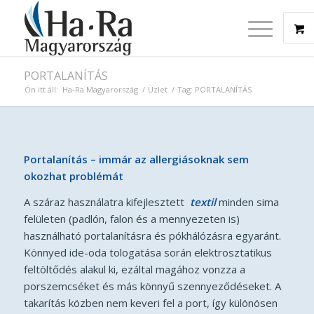
PORTALANÍTÁS
Ön itt áll:
Ha-Ra Magyarország
/
Üzlet
/
Tag: PORTALANÍTÁS
Portalanítás – immár az allergiásoknak sem
okozhat problémát
A száraz használatra kifejlesztett
textil
minden sima
felületen (padlón, falon és a mennyezeten is)
használható portalanításra és pókhálózásra egyaránt.
Könnyed ide-oda tologatása során elektrosztatikus
feltöltődés alakul ki, ezáltal magához vonzza a
porszemcséket és más könnyű szennyeződéseket. A
takarítás közben nem keveri fel a port, így különösen