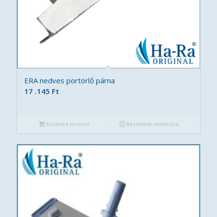
ERA nedves portörlő párna
17 .145
Ft
Kosárba teszem
Részletek mutatása