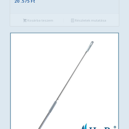
20 .575
Ft
Kosárba teszem
Részletek mutatása