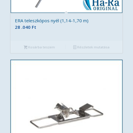
ERA teleszkópos nyél (1,14-1,70 m)
28 .040
Ft
Kosárba teszem
Részletek mutatása