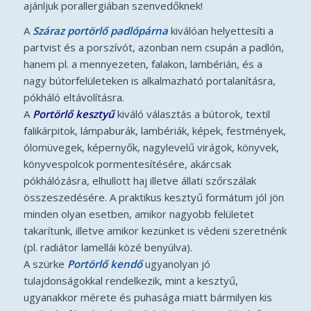
ajánljuk porallergiában szenvedőknek!
A
Száraz portörlő padlópárna
kiválóan helyettesíti a
partvist és a porszívót, azonban nem csupán a padlón,
hanem pl. a mennyezeten, falakon, lambérián, és a
nagy bútorfelületeken is alkalmazható portalanításra,
pókháló eltávolításra.
A
Portörlő kesztyű
kiváló választás a bútorok, textil
falikárpitok, lámpaburák, lambériák, képek, festmények,
ólomüvegek, képernyők, nagylevelű virágok, könyvek,
könyvespolcok pormentesítésére, akárcsak
pókhálózásra, elhullott haj illetve állati szőrszálak
összeszedésére. A praktikus kesztyű formátum jól jön
minden olyan esetben, amikor nagyobb felületet
takarítunk, illetve amikor kezünket is védeni szeretnénk
(pl. radiátor lamellái közé benyúlva).
A szürke
Portörlő kendő
ugyanolyan jó
tulajdonságokkal rendelkezik, mint a kesztyű,
ugyanakkor mérete és puhasága miatt bármilyen kis