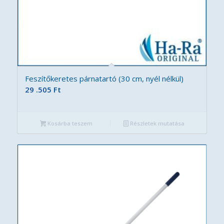
Feszítőkeretes párnatartó (30 cm, nyél nélkül)
29 .505
Ft
Kosárba teszem
Részletek mutatása