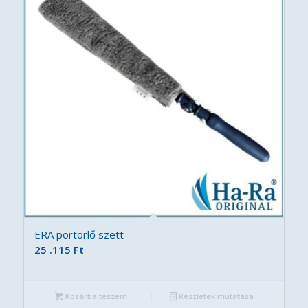
ERA portörlő szett
25 .115
Ft
Kosárba teszem
Részletek mutatása