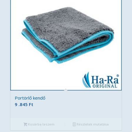
Portörlő kendő
9 .845
Ft
Kosárba teszem
Részletek mutatása