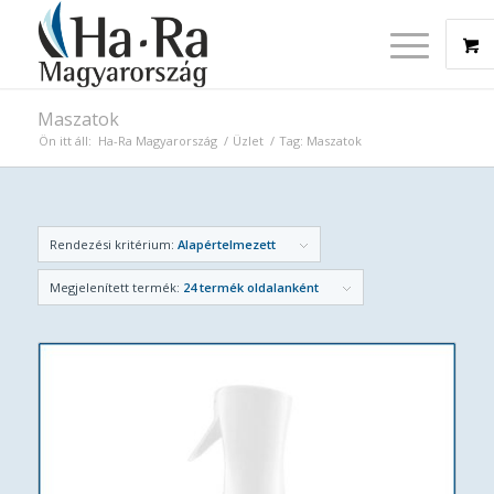
Maszatok
Ön itt áll:
Ha-Ra Magyarország
/
Üzlet
/
Tag: Maszatok
Rendezési kritérium:
Alapértelmezett
Megjelenített termék:
24 termék oldalanként