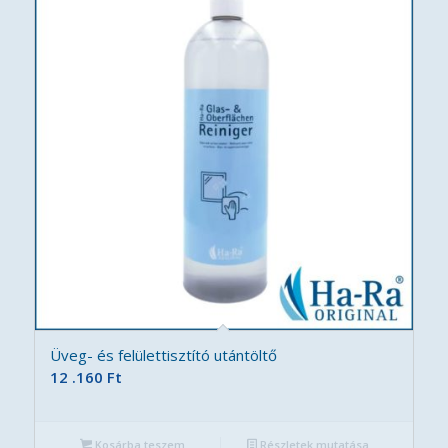
Üveg- és felülettisztító utántöltő
12 .160
Ft
Kosárba teszem
Részletek mutatása