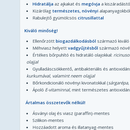
Hidratálja
az ajkakat és
megóvja
a kiszáradástó
Kizárólag
természetes, növényi
alapanyagokbó
Rabulejtő gyümölcsös
citrusillattal
Kiváló minőség!
Ellenőrzött
biogazdálkodásból
származó kiváló
Méhviasz helyett
vadgyűjtésből
származó növén
Értékes bőrpuhító és hidratáló olajokkal:
ricinuso
olajjal
Gyulladáscsökkentő, antibakteriális és antioxid
kurkumával, valamint neem olajjal
Bőrkondicionáló növényi kivonatokkal (
sárgarépa,
Ápoló
E-vitaminnal,
mint természetes antioxidán
Ártalmas összetevők nélkül!
Ásványi olaj és viasz (paraffin)-mentes
Szilikon-mentes
Hozzáadott aroma és illatanyag-mentes