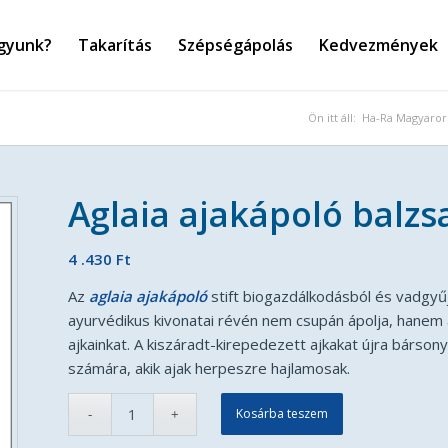
agyunk?
Takarítás
Szépségápolás
Kedvezmények
Ön itt áll:
Ha-Ra Magyaror
Aglaia ajakápoló balz
4 .430
Ft
Az
aglaia ajakápoló
stift biogazdálkodásból és vadgyű
ayurvédikus kivonatai révén nem csupán ápolja, hanem 
ajkainkat. A kiszáradt-kirepedezett ajkakat újra bárso
számára, akik ajak herpeszre hajlamosak.
Kosárba teszem