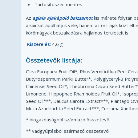
Tartósítószer-mentes
Az
aglaia ajakápoló balzsamot
kis mérete folytán b
ajkainkat ápolhatjuk vele, hanem az orr-ajak közt elh
körömágyak beszakadásra hajlamos területeit is.
Kiszerelés
: 4,6 g
Összetevők listája
:
Olea Europaea Fruit Oil*, Rhus Vernificiflua Peel Cera
Butyrospermum Parkii Butter*, Polyglyceryl-3 Polyri
Chinensis Seed Oil*, Theobroma Cacao Seed Butter*, G
Limonene, Hippophae Rhamnoides Fruit Oil*, Isoprop
Seed Oil***, Daucus Carota Extract***, Plantago Ov
Melia Azadirachta Seed Extract***, Curcuma Xanthorrhi
* biogazdaságból származó összetevő
** vadgyűjtésből származó összetevő