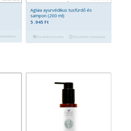
Aglaia ayurvédikus tusfürdő és
sampon (200 ml)
5 .945
Ft
 mutatása
Kosárba teszem
Részletek mutatása