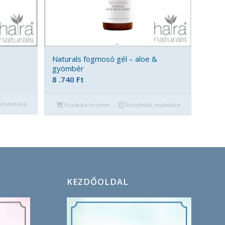
Naturals fogmosó gél – aloe &
gyömbér
8 .740
Ft
 mutatása
Kosárba teszem
Részletek mutatása
KEZDŐOLDAL