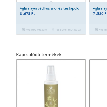
Aglaia ayurvédikus arc- és testápoló
Aglaia a
8 .675
Ft
7 .580
F
Kosárba teszem
Részletek mutatása
Kosár
Kapcsolódó termékek